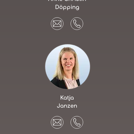
Döpping
Katja
Janzen