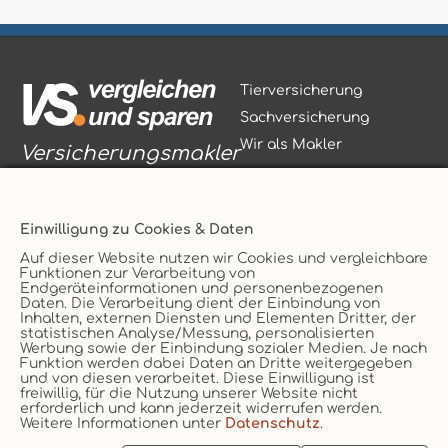
Tierversicherung
Sachversicherung
Wir als Makler
Versicherungsmakler
Einwilligung zu Cookies & Daten
Auf dieser Website nutzen wir Cookies und vergleichbare
Funktionen zur Verarbeitung von
Vertrag widerrufen
Endgeräteinformationen und personenbezogenen
Daten. Die Verarbeitung dient der Einbindung von
Service
AGB
Inhalten, externen Diensten und Elementen Dritter, der
statistischen Analyse/Messung, personalisierten
Kontakt
Datenschutz
Werbung sowie der Einbindung sozialer Medien. Je nach
Funktion werden dabei Daten an Dritte weitergegeben
Unternehmen
Impressum
und von diesen verarbeitet. Diese Einwilligung ist
Erstinformation
Cookie
freiwillig, für die Nutzung unserer Website nicht
erforderlich und kann jederzeit widerrufen werden.
Weitere Informationen unter
Datenschutz
.