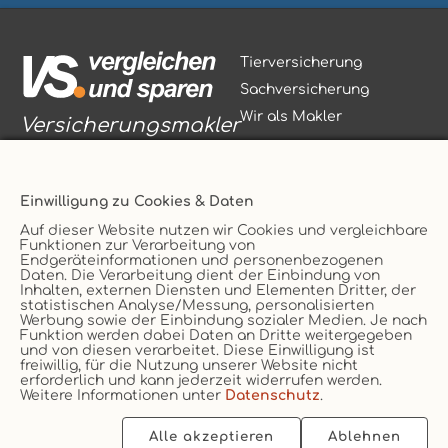
Tierversicherung
Sachversicherung
Wir als Makler
Versicherungsmakler
Einwilligung zu Cookies & Daten
Auf dieser Website nutzen wir Cookies und vergleichbare
Funktionen zur Verarbeitung von
Vertrag widerrufen
Endgeräteinformationen und personenbezogenen
Daten. Die Verarbeitung dient der Einbindung von
Service
AGB
Inhalten, externen Diensten und Elementen Dritter, der
statistischen Analyse/Messung, personalisierten
Kontakt
Datenschutz
Werbung sowie der Einbindung sozialer Medien. Je nach
Unternehmen
Impressum
Funktion werden dabei Daten an Dritte weitergegeben
und von diesen verarbeitet. Diese Einwilligung ist
Erstinformation
Cookie
freiwillig, für die Nutzung unserer Website nicht
erforderlich und kann jederzeit widerrufen werden.
Weitere Informationen unter
Datenschutz
.
Alle akzeptieren
Ablehnen
2026 © vs. vergleichen-und-sparen.de