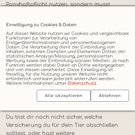
Ponyhaftpflicht nutzen, sondern musst
stattdessen die
Pferdehaftpflicht
zur
Absicherung deines Vierbeiners verwenden.
Einwilligung zu Cookies & Daten
Weitere Informationen bekommst du auf
Auf dieser Website nutzen wir Cookies und vergleichbare
unserer Informations-Seite zur
Funktionen zur Verarbeitung von
Endgeräteinformationen und personenbezogenen
Pferdeversicherung
.
Daten. Die Verarbeitung dient der Einbindung von
Inhalten, externen Diensten und Elementen Dritter, der
statistischen Analyse/Messung, personalisierten
Werbung sowie der Einbindung sozialer Medien. Je nach
Funktion werden dabei Daten an Dritte weitergegeben
und von diesen verarbeitet. Diese Einwilligung ist
freiwillig, für die Nutzung unserer Website nicht
erforderlich und kann jederzeit widerrufen werden.
Weitere Informationen unter
Datenschutz
.
Nutze unsere kostenlose
Beratung bei allen Fragen zur
Alle akzeptieren
Ablehnen
Ponyversicherung
Du bist dir noch nicht sicher, welche
Versicherung du für dein Tier abschließen
solltest, oder hast weitere