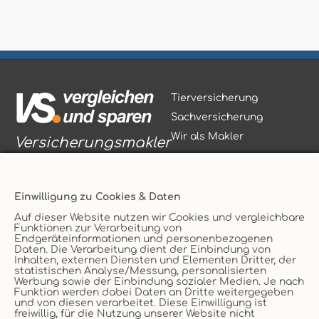
Tierversicherung
Sachversicherung
Wir als Makler
Versicherungsmakler
Einwilligung zu Cookies & Daten
Auf dieser Website nutzen wir Cookies und vergleichbare
Funktionen zur Verarbeitung von
Vertrag widerrufen
Endgeräteinformationen und personenbezogenen
Daten. Die Verarbeitung dient der Einbindung von
Service
AGB
Inhalten, externen Diensten und Elementen Dritter, der
statistischen Analyse/Messung, personalisierten
Kontakt
Datenschutz
Werbung sowie der Einbindung sozialer Medien. Je nach
Unternehmen
Impressum
Funktion werden dabei Daten an Dritte weitergegeben
und von diesen verarbeitet. Diese Einwilligung ist
Erstinformation
Cookie
freiwillig, für die Nutzung unserer Website nicht