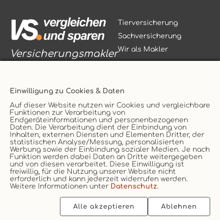
Tierversicherung
Sachversicherung
Wir als Makler
Versicherungsmakler
Einwilligung zu Cookies & Daten
Auf dieser Website nutzen wir Cookies und vergleichbare
Funktionen zur Verarbeitung von
Vertrag widerrufen
Endgeräteinformationen und personenbezogenen
Daten. Die Verarbeitung dient der Einbindung von
Service
AGB
Inhalten, externen Diensten und Elementen Dritter, der
statistischen Analyse/Messung, personalisierten
Kontakt
Datenschutz
Werbung sowie der Einbindung sozialer Medien. Je nach
Funktion werden dabei Daten an Dritte weitergegeben
Unternehmen
Impressum
und von diesen verarbeitet. Diese Einwilligung ist
Erstinformation
Cookie
freiwillig, für die Nutzung unserer Website nicht
erforderlich und kann jederzeit widerrufen werden.
Weitere Informationen unter
Datenschutz
.
Alle akzeptieren
Ablehnen
2026 © vs. vergleichen-und-sparen.de