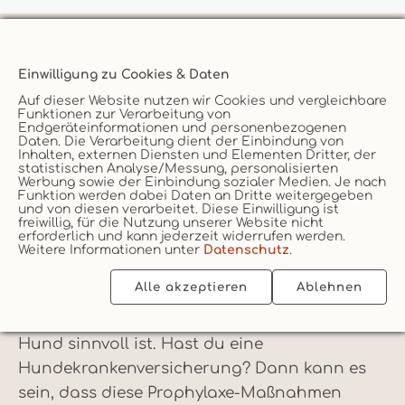
Einwilligung zu Cookies & Daten
Impf-Prophylaxe für Hunde
Auf dieser Website nutzen wir Cookies und vergleichbare
Funktionen zur Verarbeitung von
Neben Anti-Zeckenmitteln gibt es noch eine
Endgeräteinformationen und personenbezogenen
Daten. Die Verarbeitung dient der Einbindung von
weitere Möglichkeit, Krankheiten durch
Inhalten, externen Diensten und Elementen Dritter, der
statistischen Analyse/Messung, personalisierten
Zecken vorzubeugen oder zumindest die
Werbung sowie der Einbindung sozialer Medien. Je nach
Schwere des Krankheitsverlaufs zu mildern:
Funktion werden dabei Daten an Dritte weitergegeben
und von diesen verarbeitet. Diese Einwilligung ist
das Impfen. Die Möglichkeiten eines Schutzes
freiwillig, für die Nutzung unserer Website nicht
erforderlich und kann jederzeit widerrufen werden.
mittels Impfung sind allerdings beschränkt,
Weitere Informationen unter
Datenschutz
.
da nicht gegen jede Erkrankung Impf-Stoff
Alle akzeptieren
Ablehnen
verabreicht wird. Klär mit deinem Tierarzt,
inwiefern eine Schutz-Impfung für deinen
Hund sinnvoll ist. Hast du eine
Hundekrankenversicherung? Dann kann es
sein, dass diese Prophylaxe-Maßnahmen