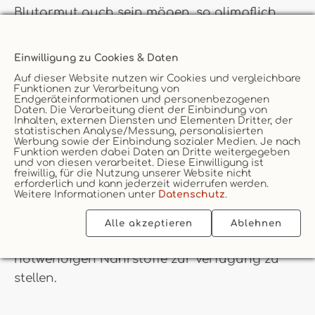
Blutarmut auch sein mögen, so glimpflich
geht in der Regel die Behandlung vor sich. Ist
der Grund für den Leistungsabfall deines
Einwilligung zu Cookies & Daten
Hundes erst einmal abgeklärt, lässt sich
Auf dieser Website nutzen wir Cookies und vergleichbare
dieser gut behandeln. Auch eine chronische
Funktionen zur Verarbeitung von
Endgeräteinformationen und personenbezogenen
Autoimmunerkrankung ist nicht automatisch
Daten. Die Verarbeitung dient der Einbindung von
Inhalten, externen Diensten und Elementen Dritter, der
eine negative Nachricht. Gut überwacht und
statistischen Analyse/Messung, personalisierten
Werbung sowie der Einbindung sozialer Medien. Je nach
mit Unterstützung in Form von
Funktion werden dabei Daten an Dritte weitergegeben
und von diesen verarbeitet. Diese Einwilligung ist
Medikamenten lässt sich damit ein
freiwillig, für die Nutzung unserer Website nicht
glückliches Hundeleben führen. Alles, was du
erforderlich und kann jederzeit widerrufen werden.
Weitere Informationen unter
Datenschutz
.
dann tun musst, ist den Gesundheitszustand
deines Lieblings immer im Blickfeld zu haben
Alle akzeptieren
Ablehnen
und ihm mit hochwertiger Ernährung die
notwendigen Nährstoffe zur Verfügung zu
stellen.