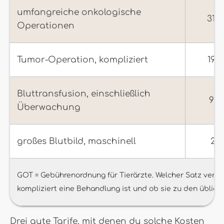
umfangreiche onkologische
315
Operationen
Tumor-Operation, kompliziert
196
Bluttransfusion, einschließlich
95,
Überwachung
großes Blutbild, maschinell
27,
GOT = Gebührenordnung für Tierärzte. Welcher Satz verlang
kompliziert eine Behandlung ist und ob sie zu den üblich
Drei gute Tarife, mit denen du solche Kosten