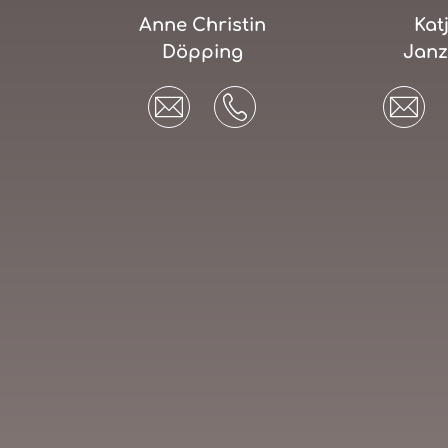
Anne Christin
Kat
Döpping
Jan