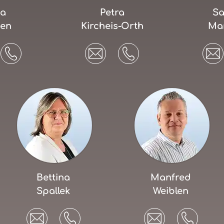
ja
Petra
Sa
zen
Kircheis-Orth
Ma
Bettina
Manfred
Spallek
Weiblen