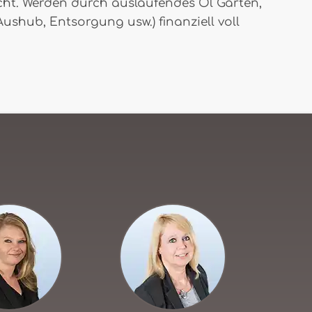
acht. Werden durch auslaufendes Öl Garten,
ushub, Entsorgung usw.) finanziell voll