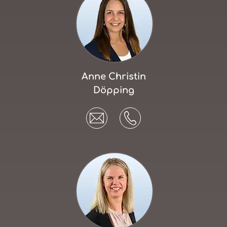
Anne Christin
Döpping