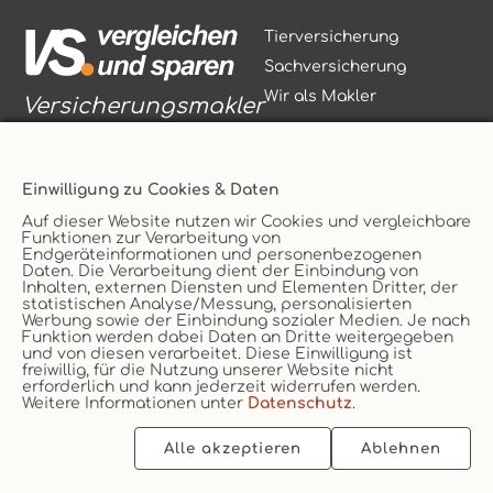
Tierversicherung
Sachversicherung
Wir als Makler
Versicherungsmakler
Einwilligung zu Cookies & Daten
Auf dieser Website nutzen wir Cookies und vergleichbare
Funktionen zur Verarbeitung von
Vertrag widerrufen
Endgeräteinformationen und personenbezogenen
Daten. Die Verarbeitung dient der Einbindung von
Service
AGB
Inhalten, externen Diensten und Elementen Dritter, der
statistischen Analyse/Messung, personalisierten
Kontakt
Datenschutz
Werbung sowie der Einbindung sozialer Medien. Je nach
Unternehmen
Impressum
Funktion werden dabei Daten an Dritte weitergegeben
und von diesen verarbeitet. Diese Einwilligung ist
Erstinformation
Cookie
freiwillig, für die Nutzung unserer Website nicht
erforderlich und kann jederzeit widerrufen werden.
Weitere Informationen unter
Datenschutz
.
Alle akzeptieren
Ablehnen
2026 © vs. vergleichen-und-sparen.de