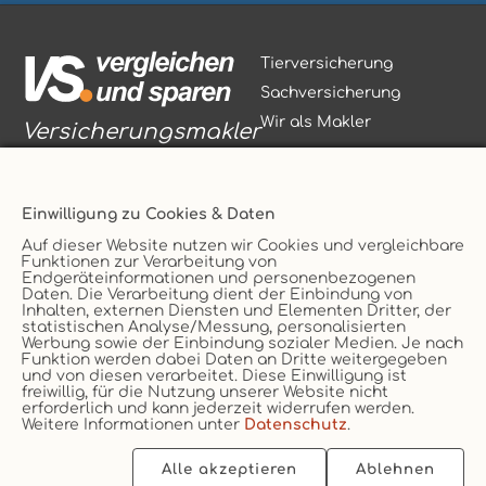
Tierversicherung
Sachversicherung
Wir als Makler
Versicherungsmakler
Einwilligung zu Cookies & Daten
Auf dieser Website nutzen wir Cookies und vergleichbare
Funktionen zur Verarbeitung von
Vertrag widerrufen
Endgeräteinformationen und personenbezogenen
Daten. Die Verarbeitung dient der Einbindung von
Service
AGB
Inhalten, externen Diensten und Elementen Dritter, der
statistischen Analyse/Messung, personalisierten
Kontakt
Datenschutz
Werbung sowie der Einbindung sozialer Medien. Je nach
Unternehmen
Impressum
Funktion werden dabei Daten an Dritte weitergegeben
und von diesen verarbeitet. Diese Einwilligung ist
Erstinformation
Cookie
freiwillig, für die Nutzung unserer Website nicht
erforderlich und kann jederzeit widerrufen werden.
Weitere Informationen unter
Datenschutz
.
Alle akzeptieren
Ablehnen
2026 © vs. vergleichen-und-sparen.de