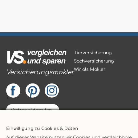
Tierversicherung
Sachversicherung
Wir als Makler
Versicherungsmakler
Vertrag widerrufen
Service
AGB
Einwilligung zu Cookies & Daten
Kontakt
Datenschutz
Unternehmen
Impressum
Auf dieser Website nutzen wir Cookies und vergleichbare