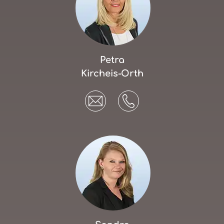
Petra
Kircheis-Orth