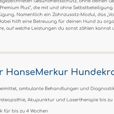
gezeichneten Gesundheitsschutz, ohne deinen Gel
remium Plus“, die mit und ohne Selbstbeteiligung e
gung. Namentlich ein Zahnzusatz-Modul, das „Vor
 dabei hilft eine Betreuung für deinen Hund zu org
hre, auf welche Leistungen du sonst zählen kannst
er HanseMerkur Hundekr
eimittel, ambulante Behandlungen und Diagnosti
Osteopathie, Akupunktur und Lasertherapie bis z
ik für bis zu 4 Wochen