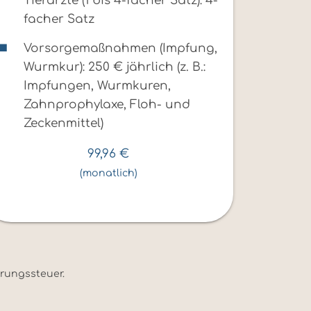
Tierärzte (1 bis 4-facher Satz): 4-
facher Satz
Vorsorgemaßnahmen (Impfung,
Wurmkur): 250 € jährlich (z. B.:
Impfungen, Wurmkuren,
Zahnprophylaxe, Floh- und
Zeckenmittel)
99,96
€
(monatlich)
erungssteuer.