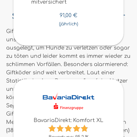
mitversichert
So gefährlich sind Giftköder
91,00
€
(jährlich)
Giftköder sind eine ernsthafte Gefahr für
unsere Vierbeiner. Sie werden absichtlich
ausgelegt, um Hunde zu verletzen oder sogar
zu töten und leider kommt es immer wieder zu
schlimmen Vorfällen. Besonders alarmierend:
Giftköder sind weit verbreitet. Laut einer
Statistik der App „Dogorama“, auf der Nutzer
unter anderem auch Giftköder melden
können, gab es zwischen Mitte 2021 und
September 2024 allein für Berlin 1.056
Giftköder-Funde. Auch in Hamburg (699
BavariaDirekt: Komfort XL
Meldungen), München (412 Meldungen), Köln
(389 Meldungen) und Leipzig (246 Meldungen)