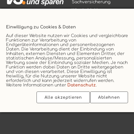
Sachversicherung
Wir als Makler
Versicherungsmakler
Einwilligung zu Cookies & Daten
Auf dieser Website nutzen wir Cookies und vergleichbare
Funktionen zur Verarbeitung von
Endgeräteinformationen und personenbezogenen
Daten. Die Verarbeitung dient der Einbindung von
Vertrag widerrufen
Inhalten, externen Diensten und Elementen Dritter, der
statistischen Analyse/Messung, personalisierten
Service
AGB
Werbung sowie der Einbindung sozialer Medien. Je nach
Funktion werden dabei Daten an Dritte weitergegeben
Kontakt
Datenschutz
und von diesen verarbeitet. Diese Einwilligung ist
Unternehmen
Impressum
freiwillig, für die Nutzung unserer Website nicht
erforderlich und kann jederzeit widerrufen werden.
Erstinformation
Cookie
Weitere Informationen unter
Datenschutz
.
Alle akzeptieren
Ablehnen
2026 © vs. vergleichen-und-sparen.de