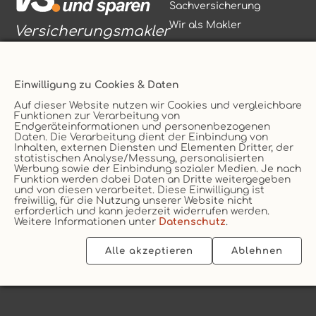
Sachversicherung
Wir als Makler
Versicherungsmakler
Einwilligung zu Cookies & Daten
Auf dieser Website nutzen wir Cookies und vergleichbare
Funktionen zur Verarbeitung von
Vertrag widerrufen
Endgeräteinformationen und personenbezogenen
Daten. Die Verarbeitung dient der Einbindung von
Service
AGB
Inhalten, externen Diensten und Elementen Dritter, der
statistischen Analyse/Messung, personalisierten
Kontakt
Datenschutz
Werbung sowie der Einbindung sozialer Medien. Je nach
Unternehmen
Impressum
Funktion werden dabei Daten an Dritte weitergegeben
und von diesen verarbeitet. Diese Einwilligung ist
Erstinformation
Cookie
freiwillig, für die Nutzung unserer Website nicht
erforderlich und kann jederzeit widerrufen werden.
Weitere Informationen unter
Datenschutz
.
Alle akzeptieren
Ablehnen
2026 © vs. vergleichen-und-sparen.de