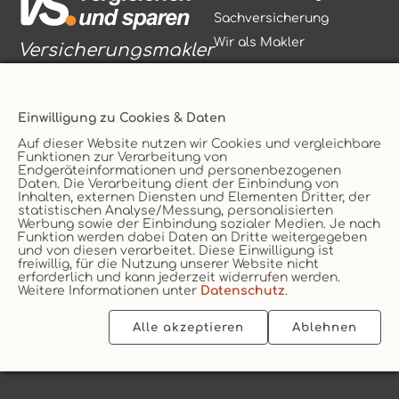
Sachversicherung
Wir als Makler
Versicherungsmakler
Einwilligung zu Cookies & Daten
Auf dieser Website nutzen wir Cookies und vergleichbare
Funktionen zur Verarbeitung von
Vertrag widerrufen
Endgeräteinformationen und personenbezogenen
Daten. Die Verarbeitung dient der Einbindung von
Service
AGB
Inhalten, externen Diensten und Elementen Dritter, der
statistischen Analyse/Messung, personalisierten
Kontakt
Datenschutz
Werbung sowie der Einbindung sozialer Medien. Je nach
Unternehmen
Impressum
Funktion werden dabei Daten an Dritte weitergegeben
und von diesen verarbeitet. Diese Einwilligung ist
Erstinformation
Cookie
freiwillig, für die Nutzung unserer Website nicht
erforderlich und kann jederzeit widerrufen werden.
Weitere Informationen unter
Datenschutz
.
Alle akzeptieren
Ablehnen
2026 © vs. vergleichen-und-sparen.de