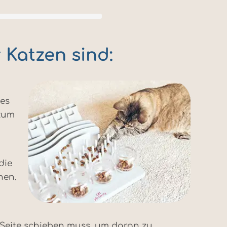
 Katzen sind:
nes
 zum
die
hen.
 Seite schieben muss, um daran zu