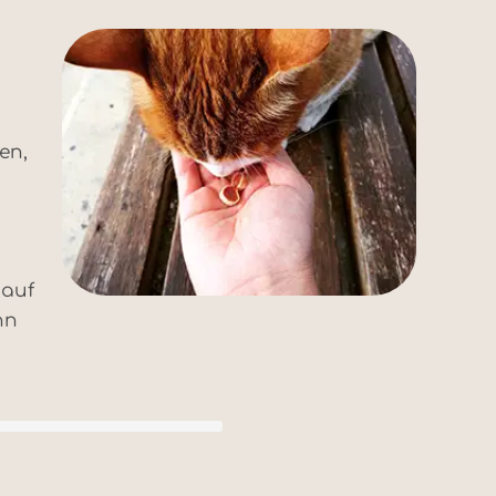
en,
 auf
nn