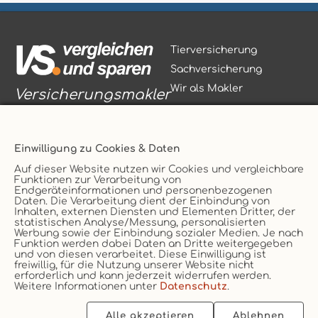
Tierversicherung
Sachversicherung
Wir als Makler
Versicherungsmakler
Einwilligung zu Cookies & Daten
Auf dieser Website nutzen wir Cookies und vergleichbare
Funktionen zur Verarbeitung von
Vertrag widerrufen
Endgeräteinformationen und personenbezogenen
Daten. Die Verarbeitung dient der Einbindung von
Service
AGB
Inhalten, externen Diensten und Elementen Dritter, der
statistischen Analyse/Messung, personalisierten
Kontakt
Datenschutz
Werbung sowie der Einbindung sozialer Medien. Je nach
Unternehmen
Impressum
Funktion werden dabei Daten an Dritte weitergegeben
und von diesen verarbeitet. Diese Einwilligung ist
Erstinformation
Cookie
freiwillig, für die Nutzung unserer Website nicht
erforderlich und kann jederzeit widerrufen werden.
Weitere Informationen unter
Datenschutz
.
Alle akzeptieren
Ablehnen
2026 © vs. vergleichen-und-sparen.de