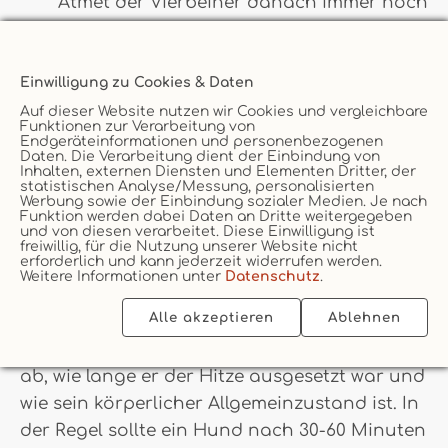
Atmet der Vierbeiner danach immer noch
nicht, solltest du umgehend mit der
Herzmassage beginnen. Achte auf den
Druck, dieser ist selbstverständlich an
Einwilligung zu Cookies & Daten
die Größe des Hundes anzupassen.
Auf dieser Website nutzen wir Cookies und vergleichbare
Funktionen zur Verarbeitung von
Endgeräteinformationen und personenbezogenen
Daten. Die Verarbeitung dient der Einbindung von
Inhalten, externen Diensten und Elementen Dritter, der
statistischen Analyse/Messung, personalisierten
Werbung sowie der Einbindung sozialer Medien. Je nach
Funktion werden dabei Daten an Dritte weitergegeben
und von diesen verarbeitet. Diese Einwilligung ist
Wie lange dauert ein
freiwillig, für die Nutzung unserer Website nicht
erforderlich und kann jederzeit widerrufen werden.
Hitzschlag bei einem Hund?
Weitere Informationen unter
Datenschutz
.
Alle akzeptieren
Ablehnen
Wie lange es dauert, bis sich ein Hund von
einem Hitzschlag erholt, hängt stark davon
ab, wie lange er der Hitze ausgesetzt war und
wie sein körperlicher Allgemeinzustand ist. In
der Regel sollte ein Hund nach 30-60 Minuten