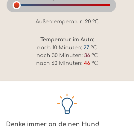
„Wähle eine Außentemperatur, um die Hitzeentwic
Außentemperatur:
20
°C
,
Außentemperatur 20 Grad Celsius
Temperatur im Auto:
nach 10 Minuten:
27
°C
,
nach 30 Minuten:
36
°C
,
nach 60 Minuten:
46
°C
Denke immer an deinen Hund